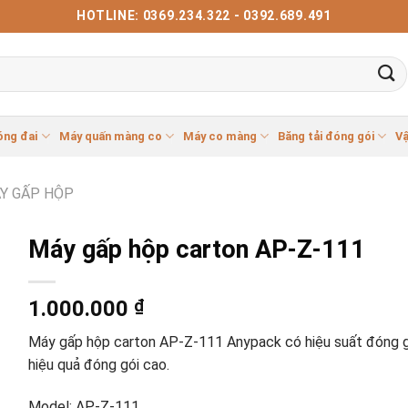
HOTLINE: 0369.234.322 - 0392.689.491
óng đai
Máy quấn màng co
Máy co màng
Băng tải đóng gói
Vậ
Y GẤP HỘP
Máy gấp hộp carton AP-Z-111
1.000.000
₫
Máy gấp hộp carton AP-Z-111 Anypack có hiệu suất đóng gó
hiệu quả đóng gói cao.
Model: AP‑Z-111