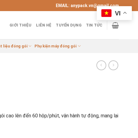
EMAIL: anypack.vn@gmail.com
VI
GIỚI THIỆU
LIÊN HỆ
TUYỂN DỤNG
TIN TỨC
t liệu đóng gói
Phụ kiện máy đóng gói
i cao lên đến 60 hộp/phút, vận hành tự động, mang lại