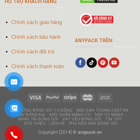
HỖ TRỢ KHÁCH HÀNG
Chính sách giao hàng
Chính sách bảo hành
ANYPACK TRÊN:
Chính sách đổi trả
Chính sách thanh toán
HỆ THỐNG ĐÓNG GÓI TỰ ĐỘNG
MÁY DÁN THÙNG CARTON
MÁY ĐÓNG ĐAI
MÁY QUẤN MÀNG CO
MÁY CO MÀNG
BĂNG TẢI ĐÓNG GÓI
VẬT LIỆU ĐÓNG GÓI
TIN TỨC
GIỚI THIỆU
LIÊN HỆ
PHỤ KIỆN MÁY ĐÓNG GÓI
Copyright [2014] ©
anypack.vn