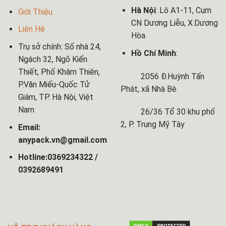
Hà Nội
: Lô A1-11, Cụm
Giới Thiệu
CN Dương Liễu, X.Dương
Liên Hệ
Hòa
Trụ sở chính: Số nhà 24,
Hồ Chí Minh
:
Ngách 32, Ngõ Kiến
Thiết, Phố Khâm Thiên,
2056 Đ.Huỳnh Tấn
P.Văn Miếu-Quốc Tử
Phát, xã Nhà Bè
Giám, TP. Hà Nội, Việt
Nam
26/36 Tổ 30 khu phố
2, P. Trung Mỹ Tây
Email:
anypack.vn@gmail.com
Hotline:0369234322 /
0392689491