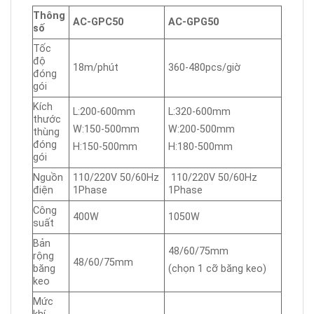
Thông
AC-GPC50
AC-GPG50
số
Tốc
độ
18m/phút
360-480pcs/giờ
đóng
gói
Kích
L:200-600mm
L:320-600mm
thước
W:150-500mm
W:200-500mm
thùng
đóng
H:150-500mm
H:180-500mm
gói
Nguồn
110/220V 50/60Hz
110/220V 50/60Hz
điện
1Phase
1Phase
Công
400W
1050W
suất
Bản
48/60/75mm
rộng
48/60/75mm
băng
(chọn 1 cỡ băng keo)
keo
Mức