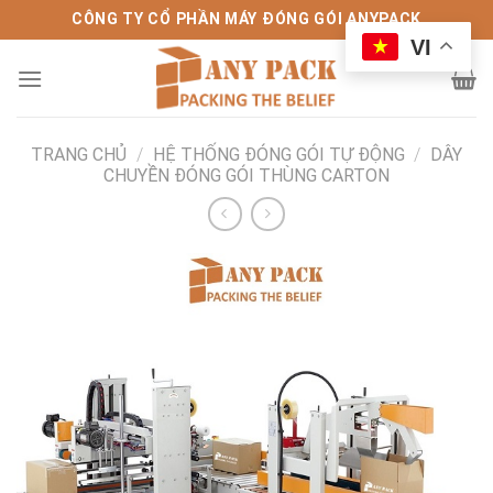
Bỏ
CÔNG TY CỔ PHẦN MÁY ĐÓNG GÓI ANYPACK
qua
VI
nội
dung
TRANG CHỦ
/
HỆ THỐNG ĐÓNG GÓI TỰ ĐỘNG
/
DÂY
CHUYỀN ĐÓNG GÓI THÙNG CARTON