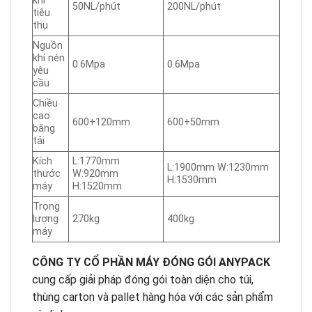
khí
50NL/phút
200NL/phút
tiêu
thụ
Nguồn
khí nén
0.6Mpa
0.6Mpa
yêu
cầu
Chiều
cao
600+120mm
600+50mm
băng
tải
Kích
L:1770mm
L:1900mm W:1230mm
thước
W:920mm
H:1530mm
máy
H:1520mm
Trọng
lượng
270kg
400kg
máy
CÔNG TY CỔ PHẦN MÁY ĐÓNG GÓI ANYPACK
cung cấp giải pháp đóng gói toàn diện cho túi,
thùng carton và pallet hàng hóa với các sản phẩm