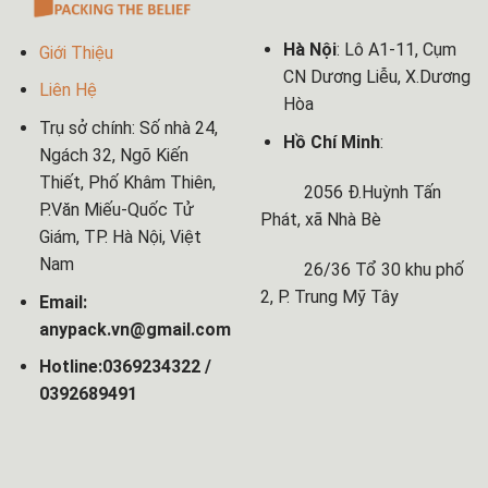
Hà Nội
: Lô A1-11, Cụm
Giới Thiệu
CN Dương Liễu, X.Dương
Liên Hệ
Hòa
Trụ sở chính: Số nhà 24,
Hồ Chí Minh
:
Ngách 32, Ngõ Kiến
Thiết, Phố Khâm Thiên,
2056 Đ.Huỳnh Tấn
P.Văn Miếu-Quốc Tử
Phát, xã Nhà Bè
Giám, TP. Hà Nội, Việt
Nam
26/36 Tổ 30 khu phố
2, P. Trung Mỹ Tây
Email:
anypack.vn@gmail.com
Hotline:0369234322 /
0392689491