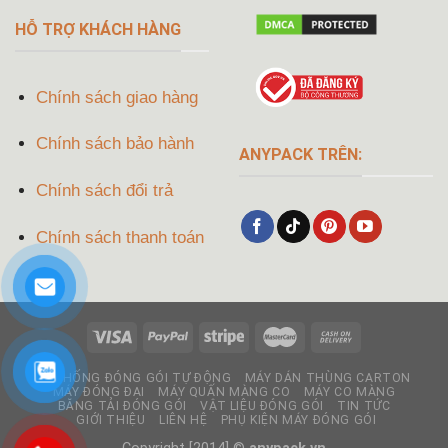
HỖ TRỢ KHÁCH HÀNG
Chính sách giao hàng
Chính sách bảo hành
ANYPACK TRÊN:
Chính sách đổi trả
Chính sách thanh toán
HỆ THỐNG ĐÓNG GÓI TỰ ĐỘNG
MÁY DÁN THÙNG CARTON
MÁY ĐÓNG ĐAI
MÁY QUẤN MÀNG CO
MÁY CO MÀNG
BĂNG TẢI ĐÓNG GÓI
VẬT LIỆU ĐÓNG GÓI
TIN TỨC
GIỚI THIỆU
LIÊN HỆ
PHỤ KIỆN MÁY ĐÓNG GÓI