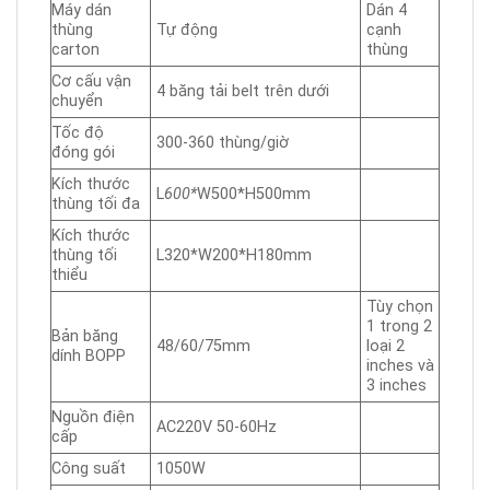
Máy dán
Dán 4
thùng
Tự động
cạnh
carton
thùng
Cơ cấu vận
4 băng tải belt trên dưới
chuyển
Tốc độ
300-360 thùng/giờ
đóng gói
Kích thước
L
6
00*
W500*H500mm
thùng tối đa
Kích thước
thùng tối
L320*W200*H180mm
thiểu
Tùy chọn
1 trong 2
Bản băng
48/60/75mm
loại 2
dính BOPP
inches và
3 inches
Nguồn điện
AC220V 50-60Hz
cấp
Công suất
1050W