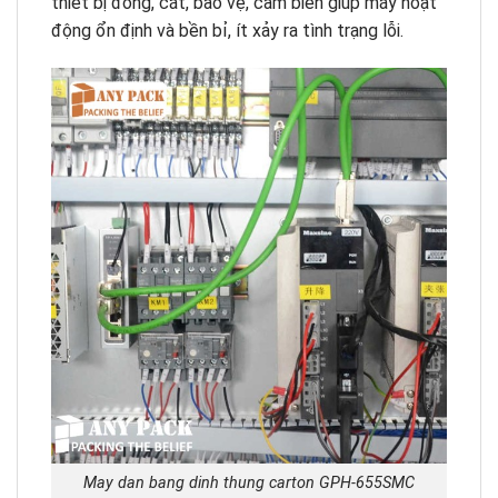
thiết bị đóng, cắt, bảo vệ, cảm biến giúp máy hoạt
động ổn định và bền bỉ, ít xảy ra tình trạng lỗi.
May dan bang dinh thung carton GPH-655SMC