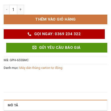
Máy dán thùng carton GPH-655SMC số lượng
THÊM VÀO GIỎ HÀNG
GỌI NGAY: 0369 234 322
GỬI YÊU CẦU BÁO GIÁ
Mã:
GPH-655SMC
Danh mục:
Máy dán thùng carton tự động
MÔ TẢ