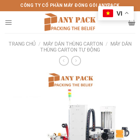
Bỏ
CÔNG TY CỔ PHẦN MÁY ĐÓNG GÓI ANYPACK
qua
VI
nội
dung
TRANG CHỦ
/
MÁY DÁN THÙNG CARTON
/
MÁY DÁN
THÙNG CARTON TỰ ĐỘNG