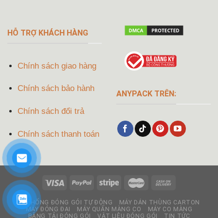
HỖ TRỢ KHÁCH HÀNG
Chính sách giao hàng
Chính sách bảo hành
ANYPACK TRÊN:
Chính sách đổi trả
Chính sách thanh toán
HỆ THỐNG ĐÓNG GÓI TỰ ĐỘNG
MÁY DÁN THÙNG CARTON
MÁY ĐÓNG ĐAI
MÁY QUẤN MÀNG CO
MÁY CO MÀNG
BĂNG TẢI ĐÓNG GÓI
VẬT LIỆU ĐÓNG GÓI
TIN TỨC