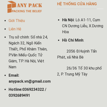
HỆ THỐNG CỬA HÀNG
Hà Nội
: Lô A1-11, Cụm
Giới Thiệu
CN Dương Liễu, X.Dương
Liên Hệ
Hòa
Trụ sở chính: Số nhà 24,
Hồ Chí Minh
:
Ngách 32, Ngõ Kiến
Thiết, Phố Khâm Thiên,
2056 Đ.Huỳnh Tấn
P.Văn Miếu-Quốc Tử
Phát, xã Nhà Bè
Giám, TP. Hà Nội, Việt
Nam
26/36 Tổ 30 khu phố
2, P. Trung Mỹ Tây
Email:
anypack.vn@gmail.com
Hotline:0369234322 /
0392689491