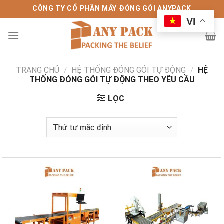
Bỏ
CÔNG TY CỔ PHẦN MÁY ĐÓNG GÓI ANYPACK
qua
VI
nội
dung
TRANG CHỦ
/
HỆ THỐNG ĐÓNG GÓI TỰ ĐỘNG
/
HỆ
THỐNG ĐÓNG GÓI TỰ ĐỘNG THEO YÊU CẦU
LỌC