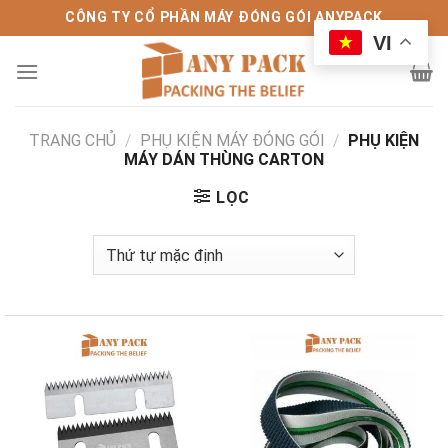
Bỏ
CÔNG TY CỔ PHẦN MÁY ĐÓNG GÓI ANYPACK
qua
VI
nội
dung
TRANG CHỦ
/
PHỤ KIỆN MÁY ĐÓNG GÓI
/
PHỤ KIỆN
MÁY DÁN THÙNG CARTON
LỌC