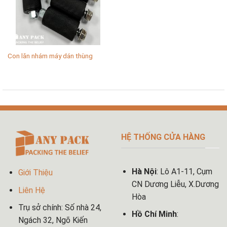
Con lăn nhám máy dán thùng
HỆ THỐNG CỬA HÀNG
Hà Nội
: Lô A1-11, Cụm
Giới Thiệu
CN Dương Liễu, X.Dương
Liên Hệ
Hòa
Trụ sở chính: Số nhà 24,
Hồ Chí Minh
:
Ngách 32, Ngõ Kiến