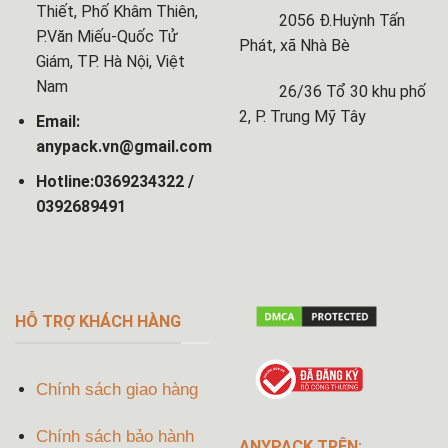
Thiết, Phố Khâm Thiên,
2056 Đ.Huỳnh Tấn
P.Văn Miếu-Quốc Tử
Phát, xã Nhà Bè
Giám, TP. Hà Nội, Việt
Nam
26/36 Tổ 30 khu phố
2, P. Trung Mỹ Tây
Email:
anypack.vn@gmail.com
Hotline:0369234322 /
0392689491
HỖ TRỢ KHÁCH HÀNG
Chính sách giao hàng
Chính sách bảo hành
ANYPACK TRÊN: