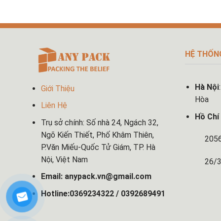
HỆ THỐN
Hà Nội
Giới Thiệu
Hòa
Liên Hệ
Hồ Chí
Trụ sở chính: Số nhà 24, Ngách 32,
Ngõ Kiến Thiết, Phố Khâm Thiên,
2056 Đ.H
P.Văn Miếu-Quốc Tử Giám, TP. Hà
Nội, Việt Nam
26/36 Tổ
Email: anypack.vn@gmail.com
Hotline:0369234322 / 0392689491