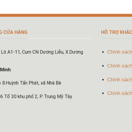
G CỬA HÀNG
HỖ TRỢ KHÁ
: Lô A1-11, Cụm CN Dương Liễu, X.Dương
Chính sách
Chính sách
 Minh
:
Chính sách 
uỳnh Tấn Phát, xã Nhà Bè
Chính sách
 30 khu phố 2, P. Trung Mỹ Tây