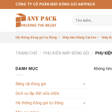
Bỏ
CÔNG TY CỔ PHẦN MÁY ĐÓNG GÓI ANYPACK
qua
nội
Tìm
dung
kiếm:
Hệ thống đóng gói tự động
Máy dán thùng Carton
Máy đ
TRANG CHỦ
/
PHỤ KIỆN MÁY ĐÓNG GÓI
/
PHỤ KIỆ
DANH MỤC
Không tìm 
Băng tải đóng gói
Dịch vụ lắp đặt sửa chữa
Hệ thống đóng gói tự động