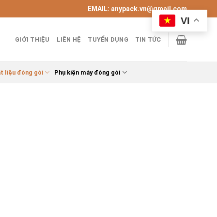
EMAIL: anypack.vn@gmail.com
VI
GIỚI THIỆU
LIÊN HỆ
TUYỂN DỤNG
TIN TỨC
t liệu đóng gói
Phụ kiện máy đóng gói