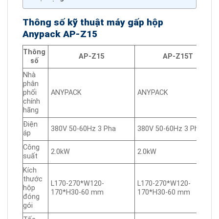
Thông số kỹ thuật máy gấp hộp
Anypack AP-Z15
Thông
AP-Z15
AP-Z15T
số
Nhà
phân
phối
ANYPACK
ANYPACK
chính
hãng
Điện
380V 50-60Hz 3 Pha
380V 50-60Hz 3 Pha
áp
Công
2.0kW
2.0kW
suất
Kích
thước
L170-270*W120-
L170-270*W120-
hộp
170*H30-60 mm
170*H30-60 mm
đóng
gói