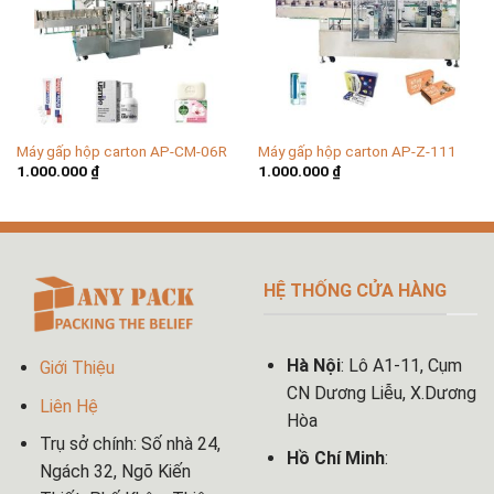
Máy gấp hộp carton AP-CM-06R
Máy gấp hộp carton AP-Z-111
1.000.000
₫
1.000.000
₫
HỆ THỐNG CỬA HÀNG
Hà Nội
: Lô A1-11, Cụm
Giới Thiệu
CN Dương Liễu, X.Dương
Liên Hệ
Hòa
Trụ sở chính: Số nhà 24,
Hồ Chí Minh
:
Ngách 32, Ngõ Kiến