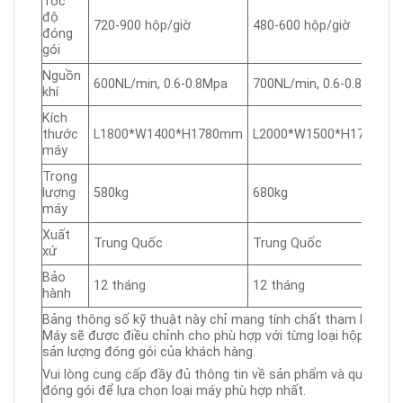
Tốc
độ
720-900 hộp/giờ
480-600 hộp/giờ
đóng
gói
Nguồn
600NL/min, 0.6-0.8Mpa
700NL/min, 0.6-0.8Mpa
khí
Kích
thước
L1800*W1400*H1780mm
L2000*W1500*H1780mm
máy
Trọng
lượng
580kg
680kg
máy
Xuất
Trung Quốc
Trung Quốc
xứ
Bảo
12 tháng
12 tháng
hành
Bảng thông số kỹ thuật này chỉ mang tính chất tham khảo.
Máy sẽ được điều chỉnh cho phù hợp với từng loại hộp và
sản lượng đóng gói của khách hàng.
Vui lòng cung cấp đầy đủ thông tin về sản phẩm và quy cách
đóng gói để lựa chọn loại máy phù hợp nhất.