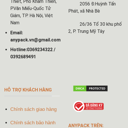
Thiết, Phố Khâm Thiên,
2056 Đ.Huỳnh Tấn
P.Văn Miếu-Quốc Tử
Phát, xã Nhà Bè
Giám, TP. Hà Nội, Việt
Nam
26/36 Tổ 30 khu phố
2, P. Trung Mỹ Tây
Email:
anypack.vn@gmail.com
Hotline:0369234322 /
0392689491
HỖ TRỢ KHÁCH HÀNG
Chính sách giao hàng
Chính sách bảo hành
ANYPACK TRÊN: