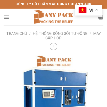
Bỏ
CÔNG TY CỔ PHẦN MÁY ĐÓNG GÓI ANYPACK
qua
VI
nội
dung
TRANG CHỦ
/
HỆ THỐNG ĐÓNG GÓI TỰ ĐỘNG
/
MÁY
GẤP HỘP