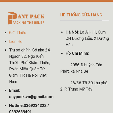
HỆ THỐNG CỬA HÀNG
Hà Nội
: Lô A1-11, Cụm
Giới Thiệu
CN Dương Liễu, X.Dương
Liên Hệ
Hòa
Trụ sở chính: Số nhà 24,
Hồ Chí Minh
:
Ngách 32, Ngõ Kiến
Thiết, Phố Khâm Thiên,
2056 Đ.Huỳnh Tấn
P.Văn Miếu-Quốc Tử
Phát, xã Nhà Bè
Giám, TP. Hà Nội, Việt
Nam
26/36 Tổ 30 khu phố
2, P. Trung Mỹ Tây
Email:
anypack.vn@gmail.com
Hotline:0369234322 /
0392689491