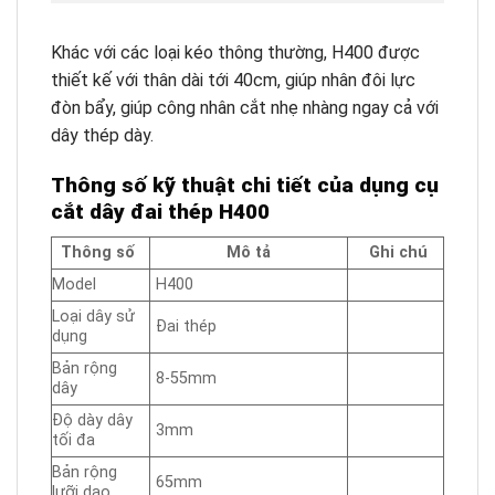
Khác với các loại kéo thông thường, H400 được
thiết kế với thân dài tới 40cm, giúp nhân đôi lực
đòn bẩy, giúp công nhân cắt nhẹ nhàng ngay cả với
dây thép dày.
Thông số kỹ thuật chi tiết của dụng cụ
cắt dây đai thép H400
Thông số
Mô tả
Ghi chú
Model
H400
Loại dây sử
Đai thép
dụng
Bản rộng
8-55mm
dây
Độ dày dây
3mm
tối đa
Bản rộng
65mm
lưỡi dao