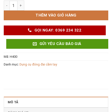
Kéo cắt đai thép H400 số lượng
THÊM VÀO GIỎ HÀNG
GỌI NGAY: 0369 234 322
GỬI YÊU CẦU BÁO GIÁ
Mã:
H400
Danh mục:
Dụng cụ đóng đai cầm tay
MÔ TẢ