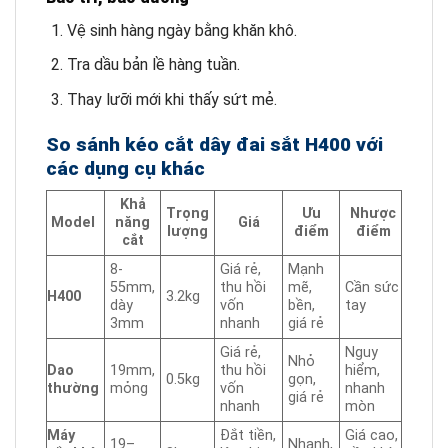
Vệ sinh hàng ngày bằng khăn khô.
Tra dầu bản lề hàng tuần.
Thay lưỡi mới khi thấy sứt mẻ.
So sánh kéo cắt dây đai sắt H400 với
các dụng cụ khác
Khả
Trọng
Ưu
Nhược
Model
năng
Giá
lượng
điểm
điểm
cắt
8-
Giá rẻ,
Mạnh
55mm,
thu hồi
mẽ,
Cần sức
H400
3.2kg
dày
vốn
bền,
tay
3mm
nhanh
giá rẻ
Giá rẻ,
Nguy
Nhỏ
Dao
19mm,
thu hồi
hiểm,
0.5kg
gọn,
thường
mỏng
vốn
nhanh
giá rẻ
nhanh
mòn
Máy
Đắt tiền,
Giá cao,
19–
Nhanh,