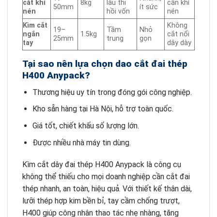
cắt khí
8kg
lâu thi
cần khí
50mm
ít sức
nén
hồi vốn
nén
Kìm cắt
Không
19–
Tầm
Nhỏ
ngắn
1.5kg
cắt nổi
25mm
trung
gọn
tay
dây dày
Tại sao nên lựa chọn dao cắt đai thép
H400 Anypack?
Thương hiệu uy tín trong đóng gói công nghiệp.
Kho sẵn hàng tại Hà Nội, hỗ trợ toàn quốc.
Giá tốt, chiết khấu số lượng lớn.
Được nhiều nhà máy tin dùng.
Kìm cắt dây đai thép H400 Anypack là công cụ
không thể thiếu cho mọi doanh nghiệp cần cắt đai
thép nhanh, an toàn, hiệu quả. Với thiết kế thân dài,
lưỡi thép hợp kim bền bỉ, tay cầm chống trượt,
H400 giúp công nhân thao tác nhẹ nhàng, tăng