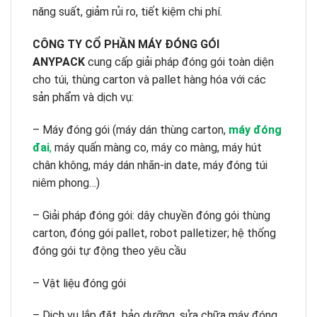
năng suất, giảm rủi ro, tiết kiệm chi phí.
CÔNG TY CỔ PHẦN MÁY ĐÓNG GÓI
ANYPACK
cung cấp giải pháp đóng gói toàn diện
cho túi, thùng carton và pallet hàng hóa với các
sản phẩm và dịch vụ:
– Máy đóng gói (máy dán thùng carton,
máy đóng
đai
,
máy quấn màng co, máy co màng, máy hút
chân không, máy dán nhãn-in date, máy đóng túi
niêm phong…)
– Giải pháp đóng gói: dây chuyền đóng gói thùng
carton, đóng gói pallet, robot palletizer; hệ thống
đóng gói tự động theo yêu cầu
– Vật liệu đóng gói
– Dịch vụ lắp đặt, bảo dưỡng, sửa chữa máy đóng