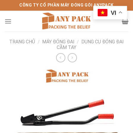
Bỏ
CÔNG TY CỔ PHẦN MÁY ĐÓNG GÓI ANYPACK
qua
VI
nội
dung
TRANG CHỦ
/
MÁY ĐÓNG ĐAI
/
DỤNG CỤ ĐÓNG ĐAI
CẦM TAY