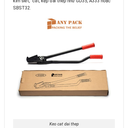
kìm siết, cắt, kẹp đai thép như GD35, A333 hoặc
SBST32.
Keo cat dai thep