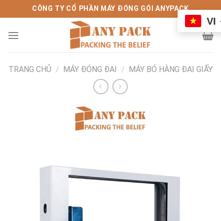
Bỏ
CÔNG TY CỔ PHẦN MÁY ĐÓNG GÓI ANYPACK
qua
VI
nội
dung
TRANG CHỦ
/
MÁY ĐÓNG ĐAI
/
MÁY BÓ HÀNG ĐAI GIẤY