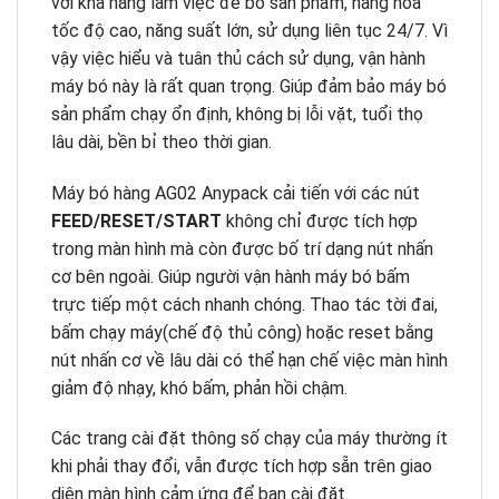
với khả năng làm việc để bó sản phẩm, hàng hóa
tốc độ cao, năng suất lớn, sử dụng liên tục 24/7. Vì
vậy việc hiểu và tuân thủ cách sử dụng, vận hành
máy bó này là rất quan trọng. Giúp đảm bảo máy bó
sản phẩm chạy ổn định, không bị lỗi vặt, tuổi thọ
lâu dài, bền bỉ theo thời gian.
Máy bó hàng AG02 Anypack cải tiến với các nút
FEED/RESET/START
không chỉ được tích hợp
trong màn hình mà còn được bố trí dạng nút nhấn
cơ bên ngoài. Giúp người vận hành máy bó bấm
trực tiếp một cách nhanh chóng. Thao tác tời đai,
bấm chạy máy(chế độ thủ công) hoặc reset bằng
nút nhấn cơ về lâu dài có thể hạn chế việc màn hình
giảm độ nhạy, khó bấm, phản hồi chậm.
Các trang cài đặt thông số chạy của máy thường ít
khi phải thay đổi, vẫn được tích hợp sẵn trên giao
diện màn hình cảm ứng để bạn cài đặt.