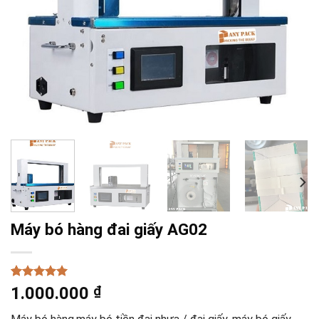
Máy bó hàng đai giấy AG02
5.00
2
trên 5
1.000.000
₫
dựa trên
đánh giá