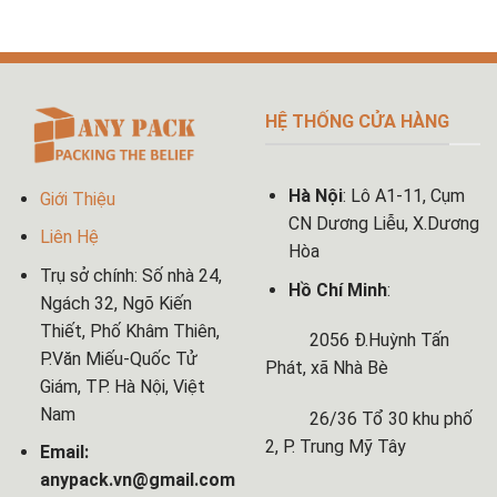
HỆ THỐNG CỬA HÀNG
Hà Nội
: Lô A1-11, Cụm
Giới Thiệu
CN Dương Liễu, X.Dương
Liên Hệ
Hòa
Trụ sở chính: Số nhà 24,
Hồ Chí Minh
:
Ngách 32, Ngõ Kiến
Thiết, Phố Khâm Thiên,
2056 Đ.Huỳnh Tấn
P.Văn Miếu-Quốc Tử
Phát, xã Nhà Bè
Giám, TP. Hà Nội, Việt
Nam
26/36 Tổ 30 khu phố
2, P. Trung Mỹ Tây
Email:
anypack.vn@gmail.com