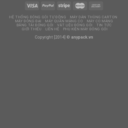
HỆ THỐNG ĐÓNG GÓI TỰ ĐỘNG
MÁY DÁN THÙNG CARTON
MÁY ĐÓNG ĐAI
MÁY QUẤN MÀNG CO
MÁY CO MÀNG
BĂNG TẢI ĐÓNG GÓI
VẬT LIỆU ĐÓNG GÓI
TIN TỨC
GIỚI THIỆU
LIÊN HỆ
PHỤ KIỆN MÁY ĐÓNG GÓI
Copyright [2014] ©
anypack.vn