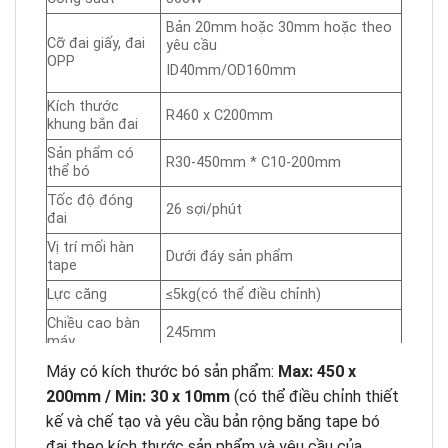
Bản 20mm hoặc 30mm hoặc theo
Cỡ đai giấy, đai
yêu cầu
OPP
ID40mm/OD160mm
Kích thước
R460 x C200mm
khung bắn đai
Sản phẩm có
R30-450mm * C10-200mm
thể bó
Tốc độ đóng
26 sợi/phút
đai
Vị trí mối hàn
Dưới đáy sản phẩm
tape
Lực căng
≤5kg(có thể điều chỉnh)
Chiều cao bàn
245mm
máy
Máy có kích thước bó sản phẩm:
Kích thước máy
L650*W360*H480mm
Max: 450 x
200mm / Min: 30 x 10mm
(có thể điều chỉnh thiết
Trọng lượng
40kg
kế và chế tạo và yêu cầu bản rộng băng tape bó
Xuất xứ
Trung Quốc
đai theo kích thước sản phẩm và yêu cầu của