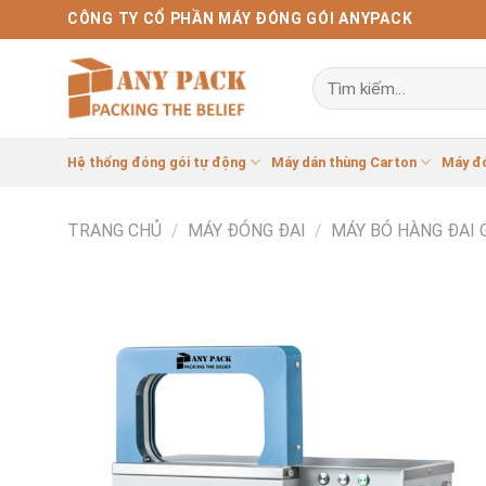
Bỏ
CÔNG TY CỔ PHẦN MÁY ĐÓNG GÓI ANYPACK
qua
nội
Tìm
dung
kiếm:
Hệ thống đóng gói tự động
Máy dán thùng Carton
Máy đ
TRANG CHỦ
/
MÁY ĐÓNG ĐAI
/
MÁY BÓ HÀNG ĐAI 