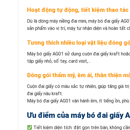
Hoạt động tự động, tiết kiệm thao tác
Dù là dòng máy niềng đai mini, máy bó đai giấy AG0
sản phẩm vào vị trí, máy tự nhận diện và hoàn tất c
Tương thích nhiều loại vật liệu đóng gó
Máy bó giấy AG01 sử dụng cuộn đai giấy kraft hoặ
tập giấy nhỏ, sổ tay, card visit,…
Đóng gói thẩm mỹ, êm ái, thân thiện m
Cuộn đai giấy có màu sắc tự nhiên, giúp tăng giá t
đai giấy nâu kraft.
Máy bó đai giấy AG01 vận hành êm, ít tiếng ồn, ph
Ưu điểm của máy bó đai giấy
Tiết kiệm diện tích: đặt gọn trên bàn, không cần