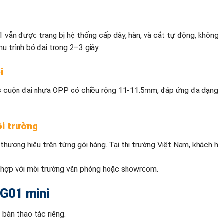
1 vẫn được trang bị hệ thống cấp dây, hàn, và cắt tự động, khôn
hu trình bó đai trong 2–3 giây.
i
c cuộn đai nhựa OPP có chiều rộng 11-11.5mm, đáp ứng đa dạng
ôi trường
rị thương hiệu trên từng gói hàng. Tại thị trường Việt Nam, khác
ù hợp với môi trường văn phòng hoặc showroom.
 AG01
mini
 bàn thao tác riêng.