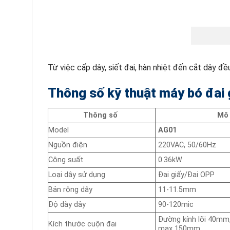
Từ việc cấp dây, siết đai, hàn nhiệt đến cắt dây đề
Thông số kỹ thuật máy bó đai
Thông số
Mô 
Model
AG01
Nguồn điện
220VAC, 50/60Hz
Công suất
0.36kW
Loại dây sử dụng
Đai giấy/Đai OPP
Bản rộng dây
11-11.5mm
Độ dày dây
90-120mic
Đường kính lõi 40mm,
Kích thước cuộn đai
max 150mm