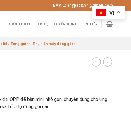
EMAIL: anypack.vn@gmail.com
VI
GIỚI THIỆU
LIÊN HỆ
TUYỂN DỤNG
TIN TỨC
t liệu đóng gói
Phụ kiện máy đóng gói
y đai OPP để bàn mini, nhỏ gọn, chuyên dùng cho ứng
 và tốc độ đóng gói cao.