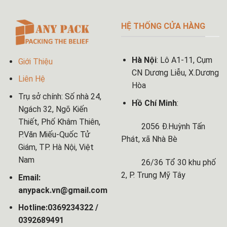
HỆ THỐNG CỬA HÀNG
Hà Nội
: Lô A1-11, Cụm
Giới Thiệu
CN Dương Liễu, X.Dương
Liên Hệ
Hòa
Trụ sở chính: Số nhà 24,
Hồ Chí Minh
:
Ngách 32, Ngõ Kiến
Thiết, Phố Khâm Thiên,
2056 Đ.Huỳnh Tấn
P.Văn Miếu-Quốc Tử
Phát, xã Nhà Bè
Giám, TP. Hà Nội, Việt
Nam
26/36 Tổ 30 khu phố
2, P. Trung Mỹ Tây
Email:
anypack.vn@gmail.com
Hotline:0369234322 /
0392689491