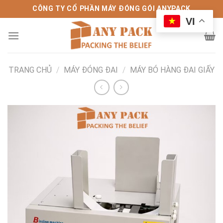
Bỏ
CÔNG TY CỔ PHẦN MÁY ĐÓNG GÓI ANYPACK
qua
VI
nội
dung
TRANG CHỦ
/
MÁY ĐÓNG ĐAI
/
MÁY BÓ HÀNG ĐAI GIẤY