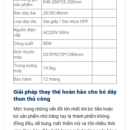
R40-250*C5-250mm
sản phẩm
Bản dây đai
20/30/40mm
Loại dây đai
Đai giấy / Đai nhựa OPP
Nguồn điện
AC220V 50Hz
cấp
Công suất
80W
Kích thước
D370*R270*C380mm
máy
Trọng lượng
19.5kg
máy
Bảo hành
12 tháng
Giải pháp thay thế hoàn hảo cho bó dây
thun thủ công
Một trong những vấn đề lớn nhất khi bó tiền hoặc
bó sản phẩm nhỏ bằng tay là thành phẩm không
đồng đều, dễ bung, mất thẩm mỹ và tốn nhiều thời