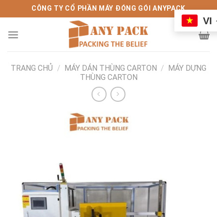
Bỏ
CÔNG TY CỔ PHẦN MÁY ĐÓNG GÓI ANYPACK
qua
VI
nội
dung
TRANG CHỦ
/
MÁY DÁN THÙNG CARTON
/
MÁY DỰNG
THÙNG CARTON