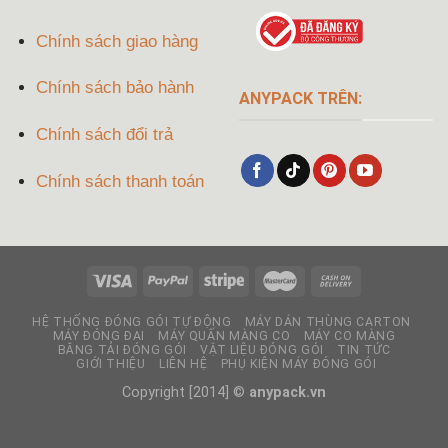
Chính sách giao hàng
Chính sách bảo hành
ANYPACK TRÊN:
Chính sách đổi trả
Chính sách thanh toán
HỆ THỐNG ĐÓNG GÓI TỰ ĐỘNG
MÁY DÁN THÙNG CARTON
MÁY ĐÓNG ĐAI
MÁY QUẤN MÀNG CO
MÁY CO MÀNG
BĂNG TẢI ĐÓNG GÓI
VẬT LIỆU ĐÓNG GÓI
TIN TỨC
GIỚI THIỆU
LIÊN HỆ
PHỤ KIỆN MÁY ĐÓNG GÓI
Copyright [2014] ©
anypack.vn