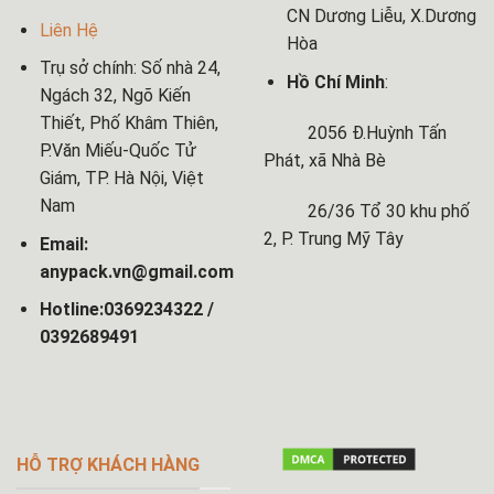
CN Dương Liễu, X.Dương
Liên Hệ
Hòa
Trụ sở chính: Số nhà 24,
Hồ Chí Minh
:
Ngách 32, Ngõ Kiến
Thiết, Phố Khâm Thiên,
2056 Đ.Huỳnh Tấn
P.Văn Miếu-Quốc Tử
Phát, xã Nhà Bè
Giám, TP. Hà Nội, Việt
Nam
26/36 Tổ 30 khu phố
2, P. Trung Mỹ Tây
Email:
anypack.vn@gmail.com
Hotline:0369234322 /
0392689491
HỖ TRỢ KHÁCH HÀNG