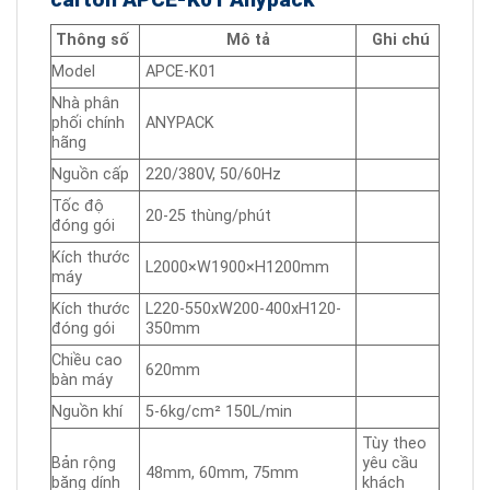
Thông số
Mô tả
Ghi chú
Model
APCE-K01
Nhà phân
phối chính
ANYPACK
hãng
Nguồn cấp
220/380V, 50/60Hz
Tốc độ
20-25 thùng/phút
đóng gói
Kích thước
L2000×W1900×H1200mm
máy
Kích thước
L220-550xW200-400xH120-
đóng gói
350mm
Chiều cao
620mm
bàn máy
Nguồn khí
5-6kg/cm² 150L/min
Tùy theo
Bản rộng
yêu cầu
48mm, 60mm, 75mm
băng dính
khách