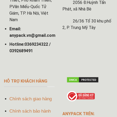
Thiết, Phố Khâm Thiên,
2056 Đ.Huỳnh Tấn
P.Văn Miếu-Quốc Tử
Phát, xã Nhà Bè
Giám, TP. Hà Nội, Việt
Nam
26/36 Tổ 30 khu phố
2, P. Trung Mỹ Tây
Email:
anypack.vn@gmail.com
Hotline:0369234322 /
0392689491
HỖ TRỢ KHÁCH HÀNG
Chính sách giao hàng
Chính sách bảo hành
ANYPACK TRÊN: