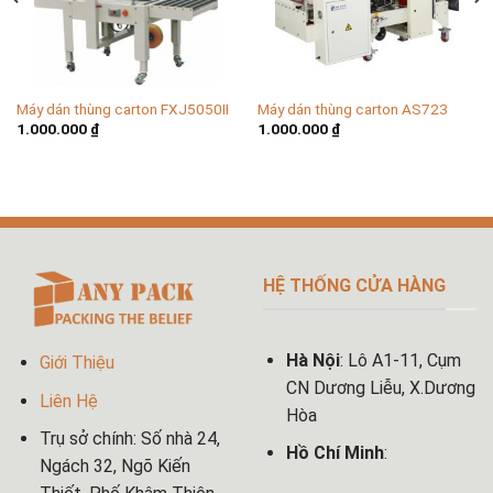
Máy dán thùng carton FXJ5050II
Máy dán thùng carton AS723
1.000.000
₫
1.000.000
₫
HỆ THỐNG CỬA HÀNG
Hà Nội
: Lô A1-11, Cụm
Giới Thiệu
CN Dương Liễu, X.Dương
Liên Hệ
Hòa
Trụ sở chính: Số nhà 24,
Hồ Chí Minh
:
Ngách 32, Ngõ Kiến