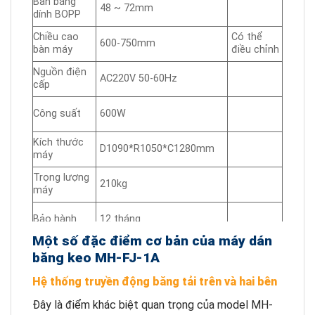
Bản băng
48 ~ 72mm
dính BOPP
Chiều cao
Có thể
600-750mm
bàn máy
điều chỉnh
Nguồn điện
AC220V 50-60Hz
cấp
Công suất
600W
Kích thước
D1090*R1050*C1280mm
máy
Trọng lượng
210kg
máy
Bảo hành
12 tháng
Một số đặc điểm cơ bản của máy dán
băng keo MH-FJ-1A
Hệ thống truyền động băng tải trên và hai bên
Đây là điểm khác biệt quan trọng của model MH-