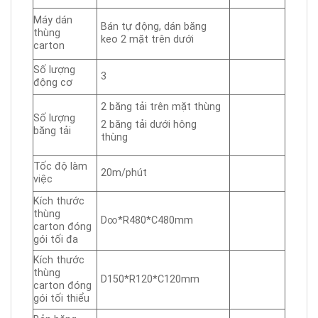
Máy dán
Bán tự động, dán băng
thùng
keo 2 mặt trên dưới
carton
Số lượng
3
động cơ
2 băng tải trên mặt thùng
Số lượng
2 băng tải dưới hông
băng tải
thùng
Tốc độ làm
20m/phút
việc
Kích thước
thùng
D∞*R480*C480mm
carton đóng
gói tối đa
Kích thước
thùng
D150*R120*C120mm
carton đóng
gói tối thiểu