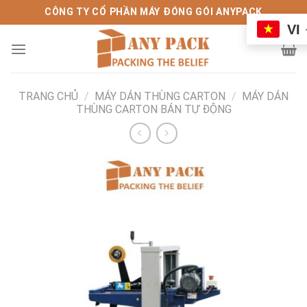
Bỏ
CÔNG TY CỔ PHẦN MÁY ĐÓNG GÓI ANYPACK
qua
VI
nội
dung
TRANG CHỦ
/
MÁY DÁN THÙNG CARTON
/
MÁY DÁN
THÙNG CARTON BÁN TỰ ĐỘNG