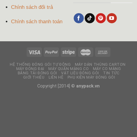
Chính sách đổi trả
Chính sách thanh toán
HỆ THỐNG ĐÓNG GÓI TỰ ĐỘNG
MÁY DÁN THÙNG CARTON
MÁY ĐÓNG ĐAI
MÁY QUẤN MÀNG CO
MÁY CO MÀNG
BĂNG TẢI ĐÓNG GÓI
VẬT LIỆU ĐÓNG GÓI
TIN TỨC
GIỚI THIỆU
LIÊN HỆ
PHỤ KIỆN MÁY ĐÓNG GÓI
Copyright [2014] ©
anypack.vn