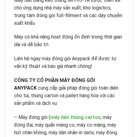
Máy dán băng keo thùng MH-FJ-1A được thiết kế
cho ứng dụng nhà máy sản xuất, kho logistics,
trung tâm đóng gói full-fillment và các dây chuyền
xuất khẩu
Máy có khả năng hoạt động ổn định trong thời gian
dài và dễ bảo trì.
Liên hệ ngay máy đóng gói Anypack để được tư
vấn kỹ thuật và báo giá nhanh chóng!
CÔNG TY CỔ PHẦN MÁY ĐÓNG GÓI
ANYPACK
cung cấp giải pháp đóng gói toàn diện
cho túi, thùng carton và pallet hàng hóa với các
sản phẩm và dịch vụ:
– Máy đóng gói (
máy dán thùng carton
, máy
đóng đai, máy quấn màng co, máy co màng, máy
hút chân không, máy dán nhãn-in date, máy đóng