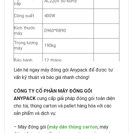
AC220V 50-60Hz
cấp
Công suất
400W
Kích thước
D960*R890
máy
Trọng lượng
190kg
máy
Bảo hành
12 tháng
Liên hệ ngay máy đóng gói Anypack để được tư
vấn kỹ thuật và báo giá nhanh chóng!
CÔNG TY CỔ PHẦN MÁY ĐÓNG GÓI
ANYPACK
cung cấp giải pháp đóng gói toàn diện
cho túi, thùng carton và pallet hàng hóa với các
sản phẩm và dịch vụ:
– Máy đóng gói (
máy dán thùng carton
, máy