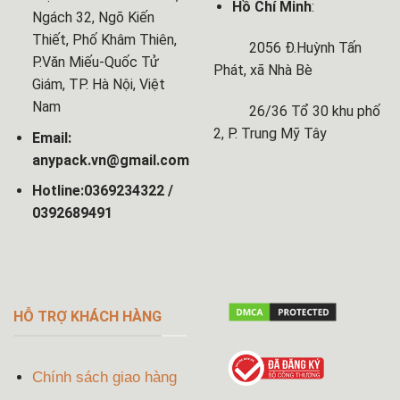
Hồ Chí Minh
:
Ngách 32, Ngõ Kiến
Thiết, Phố Khâm Thiên,
2056 Đ.Huỳnh Tấn
P.Văn Miếu-Quốc Tử
Phát, xã Nhà Bè
Giám, TP. Hà Nội, Việt
Nam
26/36 Tổ 30 khu phố
2, P. Trung Mỹ Tây
Email:
anypack.vn@gmail.com
Hotline:0369234322 /
0392689491
HỖ TRỢ KHÁCH HÀNG
Chính sách giao hàng