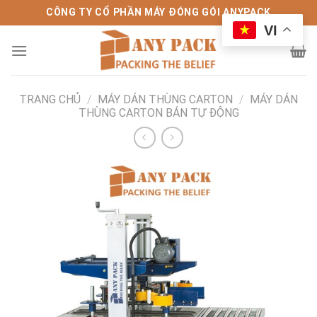
Bỏ
CÔNG TY CỔ PHẦN MÁY ĐÓNG GÓI ANYPACK
qua
VI
nội
dung
TRANG CHỦ
/
MÁY DÁN THÙNG CARTON
/
MÁY DÁN
THÙNG CARTON BÁN TỰ ĐỘNG