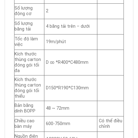
Số lượng
2
động cơ
Số lượng
4 băng tải trên – dưới
băng tải
Tốc độ làm
19m/phút
việc
Kích thước
thùng carton
D ∞ *R400*C480mm
đóng gói tối
đa
Kích thước
thùng carton
D150*R190*C130mm
đóng gói tối
thiểu
Bản băng
48 ~ 72mm
dính BOPP
Chiều cao
Có thể điều
600-750mm
bàn máy
chỉnh
Nguồn điện