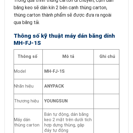
Trong quá trình thùng carton di chuyển, cụm dán
băng keo sẽ dán kín 2 bên cạnh thùng carton,
thùng carton thành phẩm sẽ được đưa ra ngoài
qua băng tải.
Thông số kỹ thuật máy dán băng dính
MH-FJ-1S
Thông số
Mô tả
Ghi chú
Model
MH-FJ-1S
Nhãn hiệu
ANYPACK
Thương hiệu
YOUNGSUN
Bán tự động, dán băng
Máy dán
keo 2 mặt trên dưới tích
thùng carton
hợp dựng thùng, gập
đáy tự động