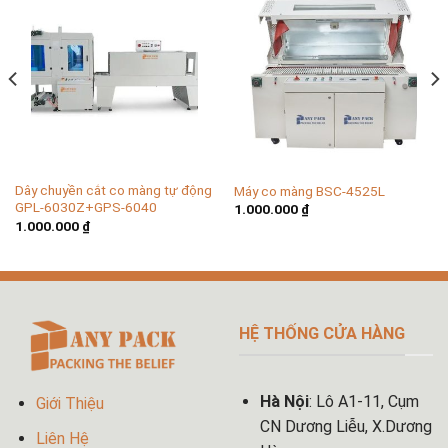
Dây chuyền cắt co màng tự động
Máy co màng BSC-4525L
GPL-6030Z+GPS-6040
1.000.000
₫
1.000.000
₫
HỆ THỐNG CỬA HÀNG
Hà Nội
: Lô A1-11, Cụm
Giới Thiệu
CN Dương Liễu, X.Dương
Liên Hệ