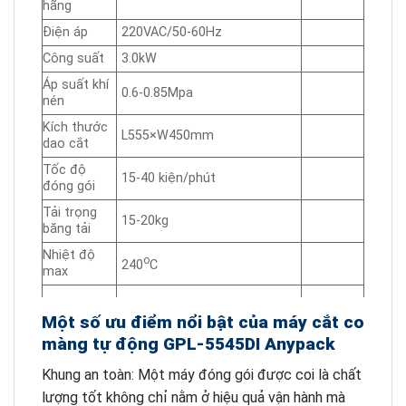
hãng
Điện áp
220VAC/50-60Hz
Công suất
3.0kW
Áp suất khí
0.6-0.85Mpa
nén
Kích thước
L555×W450mm
dao cắt
Tốc độ
15-40 kiện/phút
đóng gói
Tải trọng
15-20kg
băng tải
Nhiệt độ
o
240
C
max
W+H<380mm, L+H<450mm
Kích thước
Một số ưu điểm nổi bật của máy cắt co
đóng gói
H<180mm, L≥100mm
màng tự động GPL-5545DI Anypack
Khung an toàn: Một máy đóng gói được coi là chất
Kích thước
L1785×W1420×H1340mm
máy
lượng tốt không chỉ nằm ở hiệu quả vận hành mà