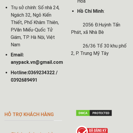
Hòa
Trụ sở chính: Số nhà 24,
Hồ Chí Minh
:
Ngách 32, Ngõ Kiến
Thiết, Phố Khâm Thiên,
2056 Đ.Huỳnh Tấn
P.Văn Miếu-Quốc Tử
Phát, xã Nhà Bè
Giám, TP. Hà Nội, Việt
Nam
26/36 Tổ 30 khu phố
2, P. Trung Mỹ Tây
Email:
anypack.vn@gmail.com
Hotline:0369234322 /
0392689491
HỖ TRỢ KHÁCH HÀNG