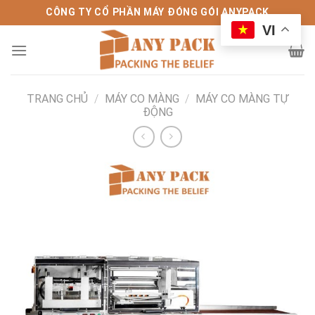
Bỏ
CÔNG TY CỔ PHẦN MÁY ĐÓNG GÓI ANYPACK
qua
VI
nội
dung
TRANG CHỦ
/
MÁY CO MÀNG
/
MÁY CO MÀNG TỰ
ĐỘNG