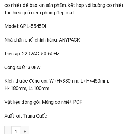
co nhiệt để bao kín sản phẩm, kết hợp với buồng co nhiệt
tạo hiệu quả niêm phong đẹp mắt.
Model: GPL-5545DI
Nhà phân phối chính hãng: ANYPACK
Điện áp: 220VAC, 50-60Hz
Công suất: 3.0kW
Kích thước đóng gói: W+H<380mm, L+H<450mm,
H<180mm, L≥100mm
Vật liệu đóng gói: Màng co nhiệt POF
Xuất xứ: Trung Quốc
Máy co màng tự động GPL-5545DI số lượng