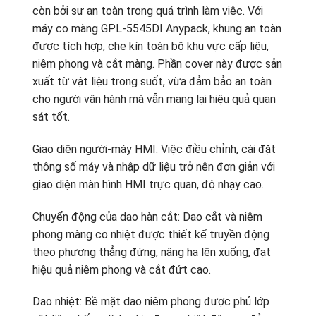
Chiều cao
còn bởi sự an toàn trong quá trình làm việc. Với
bàn thao
850-900mm
máy co màng GPL-5545DI Anypack, khung an toàn
tác
được tích hợp, che kín toàn bộ khu vực cấp liệu,
Vật liệu
Màng co nhiệt POF
niêm phong và cắt màng. Phần cover này được sản
đóng gói
xuất từ vật liệu trong suốt, vừa đảm bảo an toàn
Trọng
600kg
cho người vận hành mà vẫn mang lại hiệu quả quan
lượng máy
sát tốt.
Xuất xứ
Trung Quốc
Giao diện người-máy HMI: Việc điều chỉnh, cài đặt
thông số máy và nhập dữ liệu trở nên đơn giản với
giao diện màn hình HMI trực quan, độ nhạy cao.
Chuyển động của dao hàn cắt: Dao cắt và niêm
phong màng co nhiệt được thiết kế truyền động
theo phương thẳng đứng, nâng hạ lên xuống, đạt
hiệu quả niêm phong và cắt đứt cao.
Dao nhiệt: Bề mặt dao niêm phong được phủ lớp