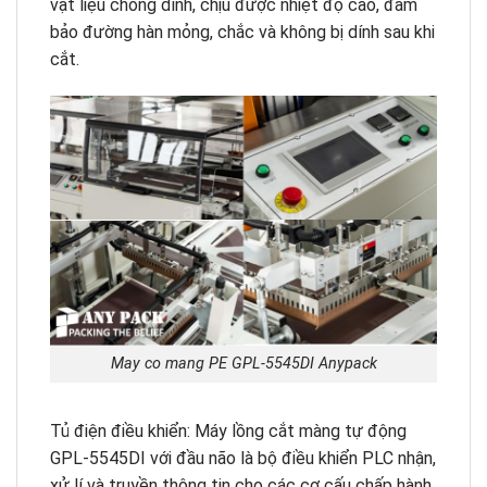
vật liệu chống dính, chịu được nhiệt độ cao, đảm
bảo đường hàn mỏng, chắc và không bị dính sau khi
cắt.
May co mang PE GPL-5545DI Anypack
Tủ điện điều khiển: Máy lồng cắt màng tự động
GPL-5545DI với đầu não là bộ điều khiển PLC nhận,
xử lí và truyền thông tin cho các cơ cấu chấp hành