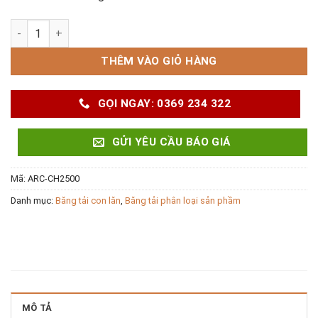
Băng tải con lăn xích ARC-CH2500 số lượng
THÊM VÀO GIỎ HÀNG
GỌI NGAY: 0369 234 322
GỬI YÊU CẦU BÁO GIÁ
Mã:
ARC-CH2500
Danh mục:
Băng tải con lăn
,
Băng tải phân loại sản phầm
MÔ TẢ