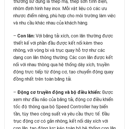
thường sử dụng là thép mạ, thép sơn tĩnh điện,
nhôm định hình hay inox. Mỗi vật liệu có các ưu
nhược điểm riêng, phù hợp cho môi trường làm việc
và nhu cầu khác nhau của khách hàng.
–
Con lăn:
Với băng tải xích, con lăn thường được
thiết kế với phần đầu được kết nối kèm theo
nhông, với vòng bi và trục quay hỗ trợ như các
dạng con lăn thông thường. Các con lăn được kết
nối với nhau thông qua hệ thống dây xích, truyền
động trực tiếp từ động cơ, tạo chuyển động quay
đồng nhất trên toàn băng tải.
–
Động cơ truyền động và bộ điều khiển:
Được
xem như đầu não của băng tải, động cơ điều khiển
tốc độ thông qua bộ Speed Controller hay biến
tần, tùy theo công suất và yêu cầu thực tế. Đầu
trục động cơ có gắn nhông, kết nối dây xích với
con lăn, tạo động lực kéo toàn bộ hệ thống con lăn