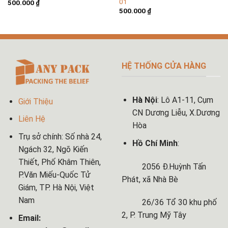
01
500.000
₫
500.000
₫
HỆ THỐNG CỬA HÀNG
Hà Nội
: Lô A1-11, Cụm
Giới Thiệu
CN Dương Liễu, X.Dương
Liên Hệ
Hòa
Trụ sở chính: Số nhà 24,
Hồ Chí Minh
:
Ngách 32, Ngõ Kiến
Thiết, Phố Khâm Thiên,
2056 Đ.Huỳnh Tấn
P.Văn Miếu-Quốc Tử
Phát, xã Nhà Bè
Giám, TP. Hà Nội, Việt
Nam
26/36 Tổ 30 khu phố
2, P. Trung Mỹ Tây
Email: