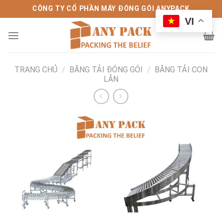
Bỏ
CÔNG TY CỔ PHẦN MÁY ĐÓNG GÓI ANYPACK
qua
VI
nội
dung
TRANG CHỦ
/
BĂNG TẢI ĐÓNG GÓI
/
BĂNG TẢI CON
LĂN