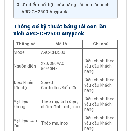
Ưu điểm nổi bật của băng tải con lăn xích
ARC-CH2500 Anypack
Thông số kỹ thuật băng tải con lăn
xích ARC-CH2500 Anypack
Thông số
Mô tả
Ghi chú
Model
ARC-CH2500
Điều chỉnh theo
220/380VAC
Nguồn điện
yêu cầu khách
50/60Hz
hàng
Điều chỉnh theo
Điều khiển
Speed
yêu cầu khách
tốc độ
Controller/Biến tần
hàng
Điều chỉnh theo
Vật liệu
Thép mạ, tĩnh điện,
yêu cầu khách
khung
nhôm định hình, inox
hàng
Điều chỉnh theo
Vật liệu con
Thép mạ, inox
yêu cầu khách
lăn
hàng