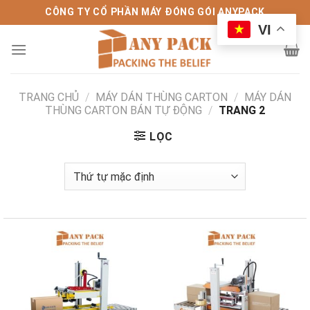
Bỏ
CÔNG TY CỔ PHẦN MÁY ĐÓNG GÓI ANYPACK
qua
VI
nội
dung
TRANG CHỦ
/
MÁY DÁN THÙNG CARTON
/
MÁY DÁN
THÙNG CARTON BÁN TỰ ĐỘNG
/
TRANG 2
LỌC