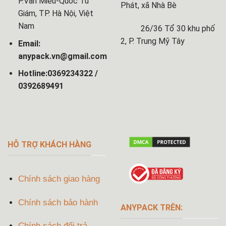
P.Văn Miếu-Quốc Tử
Phát, xã Nhà Bè
Giám, TP. Hà Nội, Việt
Nam
26/36 Tổ 30 khu phố
2, P. Trung Mỹ Tây
Email:
anypack.vn@gmail.com
Hotline:0369234322 /
0392689491
HỖ TRỢ KHÁCH HÀNG
Chính sách giao hàng
Chính sách bảo hành
ANYPACK TRÊN:
Chính sách đổi trả