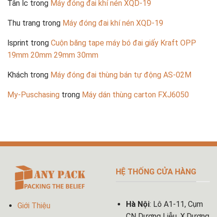
Tân lc
trong
Máy đóng đai khí nén XQD-19
Thu trang
trong
Máy đóng đai khí nén XQD-19
lsprint
trong
Cuộn băng tape máy bó đai giấy Kraft OPP
19mm 20mm 29mm 30mm
Khách
trong
Máy đóng đai thùng bán tự động AS-02M
My-Puschasing
trong
Máy dán thùng carton FXJ6050
HỆ THỐNG CỬA HÀNG
Hà Nội
: Lô A1-11, Cụm
Giới Thiệu
CN Dương Liễu, X.Dương