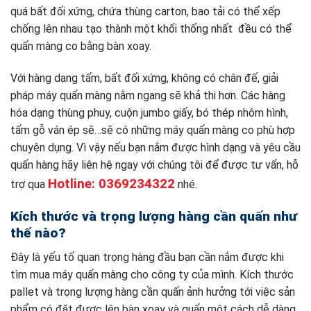
quá bất đối xứng, chứa thùng carton, bao tải có thể xếp
chống lên nhau tạo thành một khối thống nhất đều có thể
quấn màng co bằng bàn xoay.
Với hàng dạng tấm, bất đối xứng, không có chân đế, giải
pháp máy quấn màng nằm ngang sẽ khả thi hơn. Các hàng
hóa dạng thùng phuy, cuộn jumbo giấy, bó thép nhôm hình,
tấm gỗ ván ép sẽ…sẽ có những máy quấn màng co phù hợp
chuyên dụng. Vì vậy nếu bạn nắm được hình dạng và yêu cầu
quấn hàng hãy liên hệ ngay với chúng tôi để được tư vấn, hỗ
Hotline: 0369234322
trợ qua
nhé.
Kích thước và trọng lượng hàng cần quấn như
thế nào?
Đây là yếu tố quan trọng hàng đầu bạn cần nắm được khi
tìm mua máy quấn màng cho công ty của mình. Kích thước
pallet và trọng lượng hàng cần quấn ảnh hưởng tới việc sản
phẩm có đặt được lên bàn xoay và quấn một cách dễ dàng,