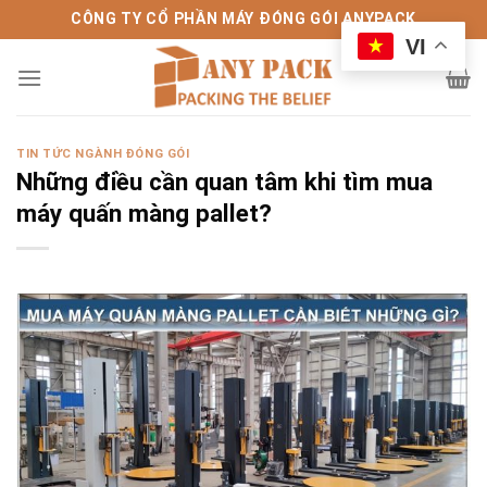
Bỏ
CÔNG TY CỔ PHẦN MÁY ĐÓNG GÓI ANYPACK
qua
VI
nội
dung
TIN TỨC NGÀNH ĐÓNG GÓI
Những điều cần quan tâm khi tìm mua
máy quấn màng pallet?