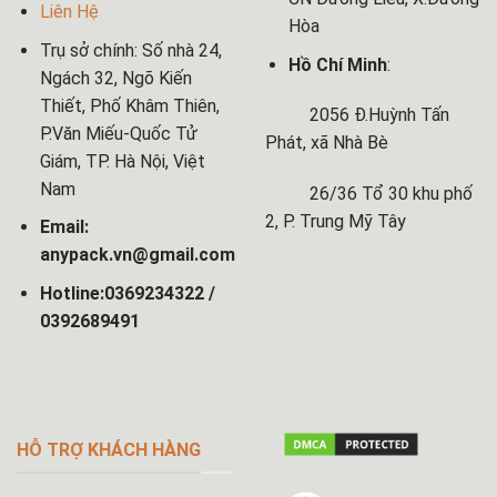
Liên Hệ
Hòa
Trụ sở chính: Số nhà 24,
Hồ Chí Minh
:
Ngách 32, Ngõ Kiến
Thiết, Phố Khâm Thiên,
2056 Đ.Huỳnh Tấn
P.Văn Miếu-Quốc Tử
Phát, xã Nhà Bè
Giám, TP. Hà Nội, Việt
Nam
26/36 Tổ 30 khu phố
2, P. Trung Mỹ Tây
Email:
anypack.vn@gmail.com
Hotline:0369234322 /
0392689491
HỖ TRỢ KHÁCH HÀNG