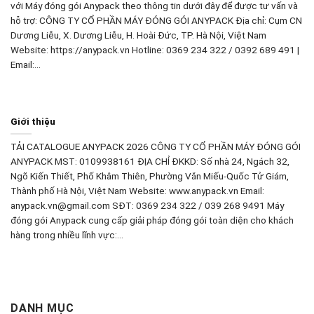
với Máy đóng gói Anypack theo thông tin dưới đây để được tư vấn và
hỗ trợ: CÔNG TY CỔ PHẦN MÁY ĐÓNG GÓI ANYPACK Địa chỉ: Cụm CN
Dương Liễu, X. Dương Liễu, H. Hoài Đức, TP. Hà Nội, Việt Nam
Website: https://anypack.vn Hotline: 0369 234 322 / 0392 689 491 |
Email:…
Giới thiệu
TẢI CATALOGUE ANYPACK 2026 CÔNG TY CỔ PHẦN MÁY ĐÓNG GÓI
ANYPACK MST: 0109938161 ĐỊA CHỈ ĐKKD: Số nhà 24, Ngách 32,
Ngõ Kiến Thiết, Phố Khâm Thiên, Phường Văn Miếu-Quốc Tử Giám,
Thành phố Hà Nội, Việt Nam Website: www.anypack.vn Email:
anypack.vn@gmail.com SĐT: 0369 234 322 / 039 268 9491 Máy
đóng gói Anypack cung cấp giải pháp đóng gói toàn diện cho khách
hàng trong nhiều lĩnh vực:…
DANH MỤC