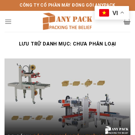
Bỏ
CÔNG TY CỔ PHẦN MÁY ĐÓNG GÓI ANYPACK
qua
VI
nội
dung
LƯU TRỮ DANH MỤC:
CHƯA PHÂN LOẠI