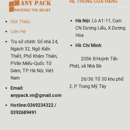
HỆ THỐNG CỬA HÀNG
Hà Nội
: Lô A1-11, Cụm
Giới Thiệu
CN Dương Liễu, X.Dương
Liên Hệ
Hòa
Trụ sở chính: Số nhà 24,
Hồ Chí Minh
:
Ngách 32, Ngõ Kiến
Thiết, Phố Khâm Thiên,
2056 Đ.Huỳnh Tấn
P.Văn Miếu-Quốc Tử
Phát, xã Nhà Bè
Giám, TP. Hà Nội, Việt
Nam
26/36 Tổ 30 khu phố
2, P. Trung Mỹ Tây
Email:
anypack.vn@gmail.com
Hotline:0369234322 /
0392689491