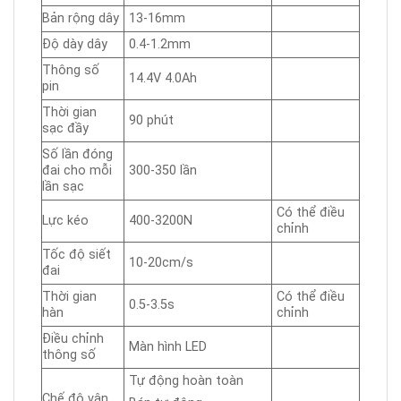
Bản rộng dây
13-16mm
Độ dày dây
0.4-1.2mm
Thông số
14.4V 4.0Ah
pin
Thời gian
90 phút
sạc đầy
Số lần đóng
đai cho mỗi
300-350 lần
lần sạc
Có thể điều
Lực kéo
400-3200N
chỉnh
Tốc độ siết
10-20cm/s
đai
Thời gian
Có thể điều
0.5-3.5s
hàn
chỉnh
Điều chỉnh
Màn hình LED
thông số
Tự động hoàn toàn
Chế độ vận