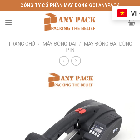
Bỏ
CÔNG TY CỔ PHẦN MÁY ĐÓNG GÓI ANYPACK
qua
VI
nội
dung
TRANG CHỦ
/
MÁY ĐÓNG ĐAI
/
MÁY ĐÓNG ĐAI DÙNG
PIN