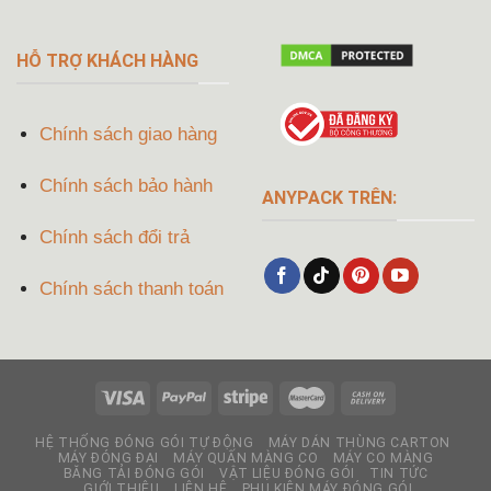
HỖ TRỢ KHÁCH HÀNG
Chính sách giao hàng
Chính sách bảo hành
ANYPACK TRÊN:
Chính sách đổi trả
Chính sách thanh toán
HỆ THỐNG ĐÓNG GÓI TỰ ĐỘNG
MÁY DÁN THÙNG CARTON
MÁY ĐÓNG ĐAI
MÁY QUẤN MÀNG CO
MÁY CO MÀNG
BĂNG TẢI ĐÓNG GÓI
VẬT LIỆU ĐÓNG GÓI
TIN TỨC
GIỚI THIỆU
LIÊN HỆ
PHỤ KIỆN MÁY ĐÓNG GÓI