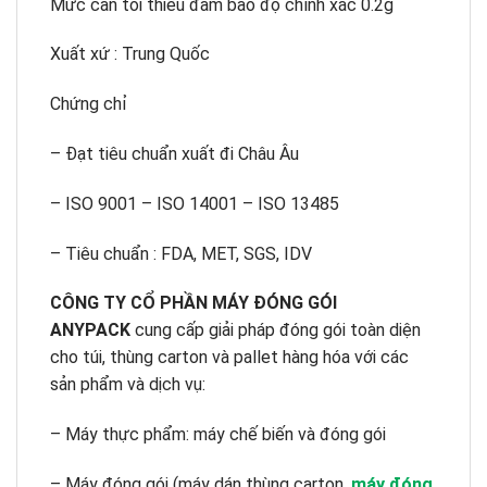
Mức cân tối thiểu đảm bảo độ chính xác 0.2g
Xuất xứ : Trung Quốc
Chứng chỉ
– Đạt tiêu chuẩn xuất đi Châu Âu
– ISO 9001 – ISO 14001 – ISO 13485
– Tiêu chuẩn : FDA, MET, SGS, IDV
CÔNG TY CỔ PHẦN MÁY ĐÓNG GÓI
ANYPACK
cung cấp giải pháp đóng gói toàn diện
cho túi, thùng carton và pallet hàng hóa với các
sản phẩm và dịch vụ:
– Máy thực phẩm: máy chế biến và đóng gói
– Máy đóng gói (máy dán thùng carton,
máy đóng