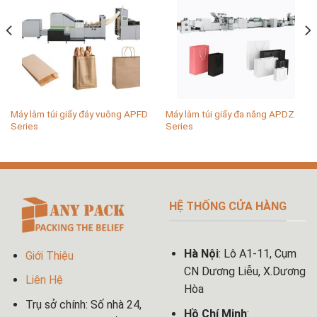
Máy làm túi giấy đáy vuông APFD
Máy làm túi giấy đa năng APDZ
Series
Series
HỆ THỐNG CỬA HÀNG
Hà Nội
: Lô A1-11, Cụm
Giới Thiệu
CN Dương Liễu, X.Dương
Liên Hệ
Hòa
Trụ sở chính: Số nhà 24,
Hồ Chí Minh
: