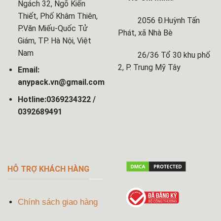
Ngách 32, Ngõ Kiến
Thiết, Phố Khâm Thiên,
2056 Đ.Huỳnh Tấn
P.Văn Miếu-Quốc Tử
Phát, xã Nhà Bè
Giám, TP. Hà Nội, Việt
Nam
26/36 Tổ 30 khu phố
2, P. Trung Mỹ Tây
Email:
anypack.vn@gmail.com
Hotline:0369234322 /
0392689491
HỖ TRỢ KHÁCH HÀNG
Chính sách giao hàng